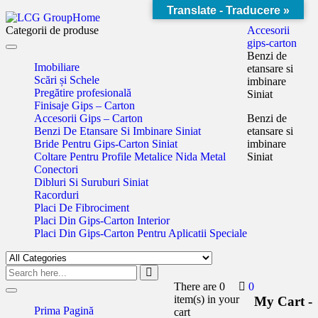
Translate - Traducere »
Home
Categorii de produse
Accesorii
gips-carton
Toggle
Benzi de
navigation
Imobiliare
etansare si
Scări și Schele
imbinare
Pregătire profesională
Siniat
Finisaje Gips – Carton
Accesorii Gips – Carton
Benzi de
Benzi De Etansare Si Imbinare Siniat
etansare si
Bride Pentru Gips-Carton Siniat
imbinare
Coltare Pentru Profile Metalice Nida Metal
Siniat
Conectori
Dibluri Si Suruburi Siniat
Racorduri
Placi De Fibrociment
Placi Din Gips-Carton Interior
Placi Din Gips-Carton Pentru Aplicatii Speciale
There are
0
0
Toggle
item(s)
in your
My Cart -
navigation
Prima Pagină
cart