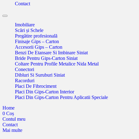
Contact
Toggle
navigation
Imobiliare
Scări și Schele
Pregătire profesională
Finisaje Gips – Carton
Accesorii Gips – Carton
Benzi De Etansare Si Imbinare Siniat
Bride Pentru Gips-Carton Siniat
Coltare Pentru Profile Metalice Nida Metal
Conectori
Dibluri Si Suruburi Siniat
Racorduri
Placi De Fibrociment
Placi Din Gips-Carton Interior
Placi Din Gips-Carton Pentru Aplicatii Speciale
Home
0
Coș
Contul meu
Contact
Mai multe