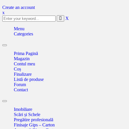
Create an account
x
X
Menu
Categories
Toggle
navigation
Prima Pagină
Magazin
Contul meu
Coș
Finalizare
Listă de produse
Forum
Contact
Toggle
navigation
Imobiliare
Scări și Schele
Pregătire profesională
Finisaje Gips – Carton