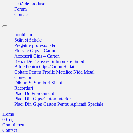
Listă de produse
Forum
Contact
Toggle
navigation
Imobiliare
Scări și Schele
Pregătire profesională
Finisaje Gips – Carton
Accesorii Gips – Carton
Benzi De Etansare Si Imbinare Siniat
Bride Pentru Gips-Carton Siniat
Coltare Pentru Profile Metalice Nida Metal
Conectori
Dibluri Si Suruburi Siniat
Racorduri
Placi De Fibrociment
Placi Din Gips-Carton Interior
Placi Din Gips-Carton Pentru Aplicatii Speciale
Home
0
Coș
Contul meu
Contact