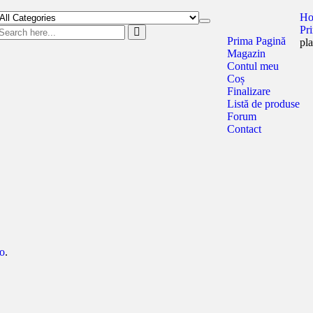
H
Toggle
Pr
navigation
Prima Pagină
pla
Magazin
Contul meu
Coș
Finalizare
Listă de produse
Forum
Contact
ro
.