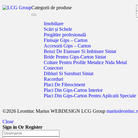
Categorii de produse
Toggle
navigation
Imobiliare
Scări și Schele
Pregătire profesională
Finisaje Gips – Carton
Accesorii Gips – Carton
Benzi De Etansare Si Imbinare Siniat
Bride Pentru Gips-Carton Siniat
Coltare Pentru Profile Metalice Nida Metal
Conectori
Dibluri Si Suruburi Siniat
Racorduri
Placi De Fibrociment
Placi Din Gips-Carton Interior
Placi Din Gips-Carton Pentru Aplicatii Speciale
©2026 Leontiuc Marius WEBDESIGN LCG Group
mariusleontiuc.
Close
Sign in Or Register