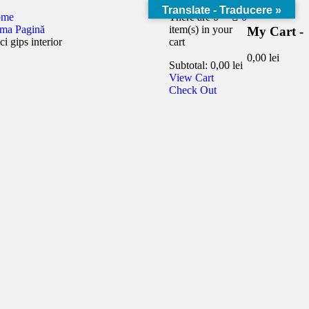
Translate - Traducere »
ome
There are
0
0
ima Pagină
item(s)
in your
My Cart -
ci gips interior
cart
0,00
lei
Subtotal:
0,00
lei
View Cart
Check Out