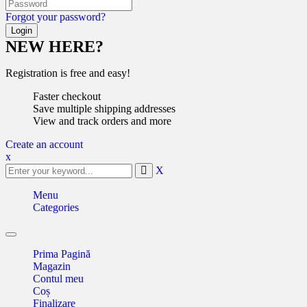
Forgot your password?
NEW HERE?
Registration is free and easy!
Faster checkout
Save multiple shipping addresses
View and track orders and more
Create an account
x
X
Menu
Categories
Toggle
navigation
Prima Pagină
Magazin
Contul meu
Coș
Finalizare