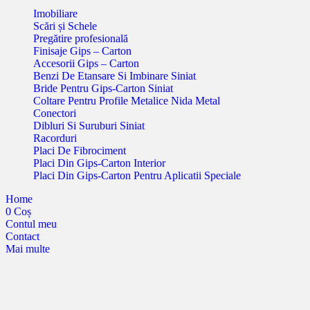
navigation
Imobiliare
Scări și Schele
Pregătire profesională
Finisaje Gips – Carton
Accesorii Gips – Carton
Benzi De Etansare Si Imbinare Siniat
Bride Pentru Gips-Carton Siniat
Coltare Pentru Profile Metalice Nida Metal
Conectori
Dibluri Si Suruburi Siniat
Racorduri
Placi De Fibrociment
Placi Din Gips-Carton Interior
Placi Din Gips-Carton Pentru Aplicatii Speciale
Home
0
Coș
Contul meu
Contact
Mai multe