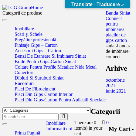
Translate - Traducere »
Home
Categorii de produse
Banda Siniat
Connect
Toggle
pentru
navigation
Imobiliare
imbinarea
Scări și Schele
placilor de
Pregătire profesională
gips-carton
Finisaje Gips – Carton
siniat-banda-
Accesorii Gips – Carton
de-imbinare-
Benzi De Etansare Si Imbinare Siniat
connect
Bride Pentru Gips-Carton Siniat
Coltare Pentru Profile Metalice Nida Metal
Arhive
Conectori
Dibluri Si Suruburi Siniat
octombrie
Racorduri
2021
Placi De Fibrociment
iunie 2021
Placi Din Gips-Carton Interior
Placi Din Gips-Carton Pentru Aplicatii Speciale
Categorii
There are
0
0
Imobiliare
Toggle
item(s)
in your
My Cart -
Informații noi
navigation
Prima Pagină
cart