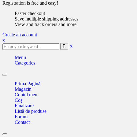
Registration is free and easy!
Faster checkout
Save multiple shipping addresses
View and track orders and more
Create an account
x
X
Menu
Categories
Toggle
navigation
Prima Pagină
Magazin
Contul meu
Coș
Finalizare
Listă de produse
Forum
Contact
Toggle