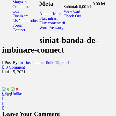
Magazin
Meta
0,00
lei
Contul meu
Subtotal:
0,00
lei
Coș
View Cart
Autentificare
Finalizare
Check Out
Flux intrări
Listă de produse
Flux comentarii
Forum
WordPress.org
Contact
siniat-banda-de-
imbinare-connect
Post By:
mariusleontiuc
iulie 15, 2021
0 Comment
iul. 15, 2021
0
0
Share
Leave Your Comment