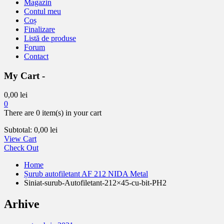
Magazin
Contul meu
Coș
Finalizare
Listă de produse
Forum
Contact
My Cart -
0,00
lei
0
There are
0 item(s)
in your cart
Subtotal:
0,00
lei
View Cart
Check Out
Home
Șurub autofiletant AF 212 NIDA Metal
Siniat-surub-Autofiletant-212×45-cu-bit-PH2
Arhive