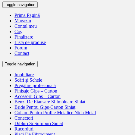
Toggle navigation
Prima Pagină
Magazin
Contul meu
Coș
Finalizare
Listă de produse
Forum
Contact
Toggle navigation
Imobiliare
Scări și Schele
Pregătire profesională
Finisaje Gips – Carton
Accesorii Gips – Carton
Benzi De Etansare Si Imbinare Siniat
Bride Pentru Gips-Carton Siniat
Coltare Pentru Profile Metalice Nida Metal
Conectori
Dibluri Si Suruburi Siniat
Racorduri
Placi De Fibrociment