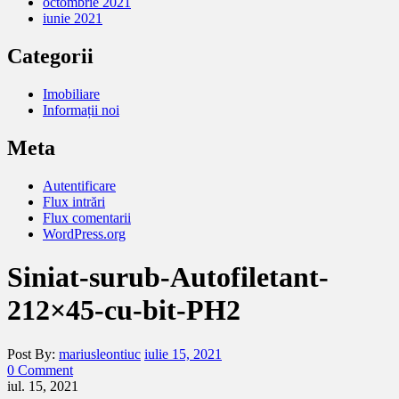
octombrie 2021
iunie 2021
Categorii
Imobiliare
Informații noi
Meta
Autentificare
Flux intrări
Flux comentarii
WordPress.org
Siniat-surub-Autofiletant-
212×45-cu-bit-PH2
Post By:
mariusleontiuc
iulie 15, 2021
0 Comment
iul. 15, 2021