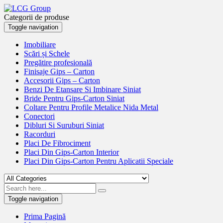
Categorii de produse
Toggle navigation
Imobiliare
Scări și Schele
Pregătire profesională
Finisaje Gips – Carton
Accesorii Gips – Carton
Benzi De Etansare Si Imbinare Siniat
Bride Pentru Gips-Carton Siniat
Coltare Pentru Profile Metalice Nida Metal
Conectori
Dibluri Si Suruburi Siniat
Racorduri
Placi De Fibrociment
Placi Din Gips-Carton Interior
Placi Din Gips-Carton Pentru Aplicatii Speciale
Toggle navigation
Prima Pagină