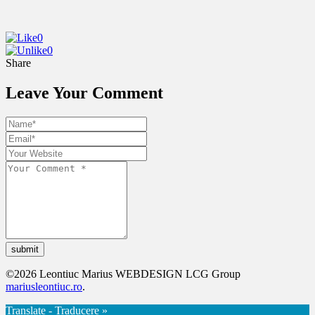
0
0
Share
Leave Your Comment
submit
©2026 Leontiuc Marius WEBDESIGN LCG Group
mariusleontiuc.ro
.
Translate - Traducere »