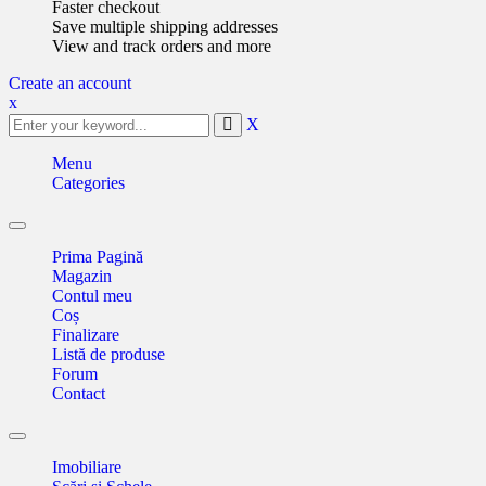
Faster checkout
Save multiple shipping addresses
View and track orders and more
Create an account
x
X
Menu
Categories
Toggle
navigation
Prima Pagină
Magazin
Contul meu
Coș
Finalizare
Listă de produse
Forum
Contact
Toggle
navigation
Imobiliare