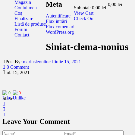
Magazin
Meta
0,00
lei
Contul meu
Subtotal:
0,00
lei
Coș
View Cart
Autentificare
Finalizare
Check Out
Flux intrări
Listă de produse
Flux comentarii
Forum
WordPress.org
Contact
Siniat-clema-nonius
Post By:
mariusleontiuc
iulie 15, 2021
0 Comment
iul. 15, 2021
0
0
Share
Leave Your Comment