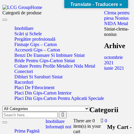
Translate - Traducere »
Home
Categorii de produse
Clema pentru
piesa Nonius
Toggle
NIDA Metal
navigation
Imobiliare
Siniat-clema-
Scări și Schele
nonius
Pregătire profesională
Finisaje Gips – Carton
Arhive
Accesorii Gips – Carton
Benzi De Etansare Si Imbinare Siniat
octombrie
Bride Pentru Gips-Carton Siniat
2021
Coltare Pentru Profile Metalice Nida Metal
iunie 2021
Conectori
Dibluri Si Suruburi Siniat
Racorduri
Placi De Fibrociment
Placi Din Gips-Carton Interior
Placi Din Gips-Carton Pentru Aplicatii Speciale
Categorii
There are
0
0
Imobiliare
Toggle
item(s)
in your
My Cart -
Informații noi
navigation
Prima Pagină
cart