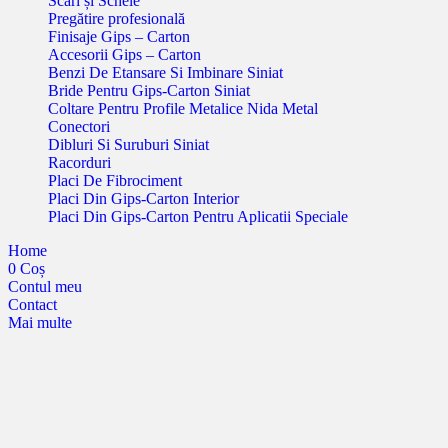
Scări și Schele
Pregătire profesională
Finisaje Gips – Carton
Accesorii Gips – Carton
Benzi De Etansare Si Imbinare Siniat
Bride Pentru Gips-Carton Siniat
Coltare Pentru Profile Metalice Nida Metal
Conectori
Dibluri Si Suruburi Siniat
Racorduri
Placi De Fibrociment
Placi Din Gips-Carton Interior
Placi Din Gips-Carton Pentru Aplicatii Speciale
Home
0
Coș
Contul meu
Contact
Mai multe