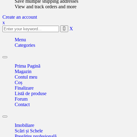
Save multiple shipping addresses
View and track orders and more
Create an account
x
X
Menu
Categories
Toggle
navigation
Prima Pagină
Magazin
Contul meu
Coș
Finalizare
Listă de produse
Forum
Contact
Toggle
navigation
Imobiliare
Scări și Schele
Pregătire profesională