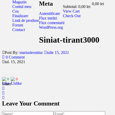
Magazin
Meta
0,00
lei
Contul meu
Subtotal:
0,00
lei
Coș
View Cart
Autentificare
Finalizare
Check Out
Flux intrări
Listă de produse
Flux comentarii
Forum
WordPress.org
Contact
Siniat-tirant3000
Post By:
mariusleontiuc
iulie 15, 2021
0 Comment
iul. 15, 2021
0
0
Share
Leave Your Comment