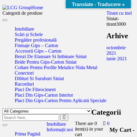
Translate - Traducere »
Home
Categorii de produse
Tirant cu inel
Siniat-
Toggle
tirant3000
navigation
Imobiliare
Scări și Schele
Arhive
Pregătire profesională
Finisaje Gips – Carton
octombrie
Accesorii Gips – Carton
2021
Benzi De Etansare Si Imbinare Siniat
iunie 2021
Bride Pentru Gips-Carton Siniat
Coltare Pentru Profile Metalice Nida Metal
Conectori
Dibluri Si Suruburi Siniat
Racorduri
Placi De Fibrociment
Placi Din Gips-Carton Interior
Placi Din Gips-Carton Pentru Aplicatii Speciale
Categorii
There are
0
0
Imobiliare
Toggle
item(s)
in your
My Cart -
Informații noi
navigation
Prima Pagină
cart