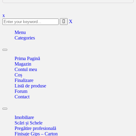
x
X
Menu
Categories
Toggle
navigation
Prima Pagină
Magazin
Contul meu
Coș
Finalizare
Listă de produse
Forum
Contact
Toggle
navigation
Imobiliare
Scări și Schele
Pregătire profesională
Finisaje Gips – Carton