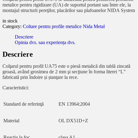
metalice pentru rigidizare (UA) de suportul portant sau între ele, la
montajul structurii pereţilor, placărilor sau plafoanelor NIDA System
in stock
Category:
Coltare pentru profile metalice Nida Metal
Descriere
Opinia dvs. sau experiența dvs.
Descriere
Colţarul pentru profil UA75 este o piesă metalică din tablă zincată
groasă, având grosimea de 2 mm şi secţiune în forma literei “L”
fabricată prin îndoire și ștanţare la rece.
Caracteristici:
Standard de referinţă
EN 13964:2004
Material
OL DX51D+Z
Reacţia la foc
clasa A1