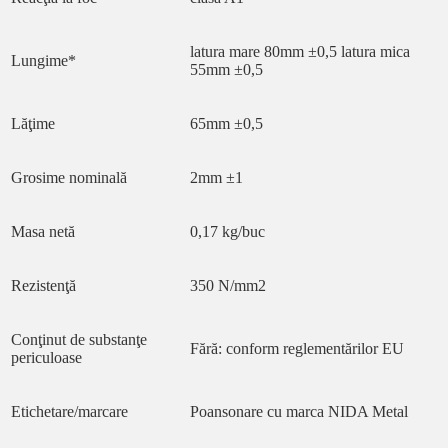
latura mare 80mm ±0,5 latura mica
Lungime*
55mm ±0,5
Lăţime
65mm ±0,5
Grosime nominală
2mm ±1
Masa netă
0,17 kg/buc
Rezistenţă
350 N/mm2
Conţinut de substanţe
Fără: conform reglementărilor EU
periculoase
Etichetare/marcare
Poansonare cu marca NIDA Metal