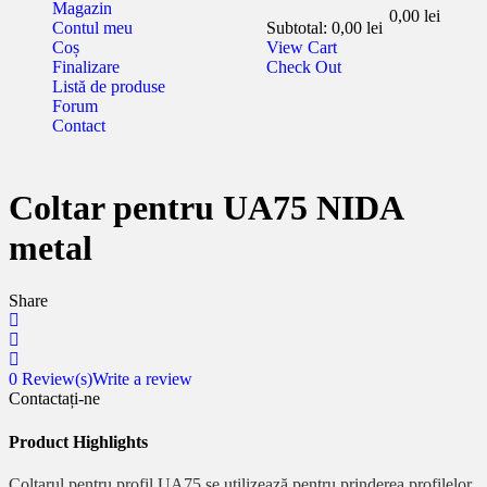
Magazin
0,00
lei
Contul meu
Subtotal:
0,00
lei
Coș
View Cart
Finalizare
Check Out
Listă de produse
Forum
Contact
Coltar pentru UA75 NIDA
metal
Share
0
Review(s)
Write a review
Contactați-ne
Product Highlights
Colţarul pentru profil UA75 se utilizează pentru prinderea profilelor