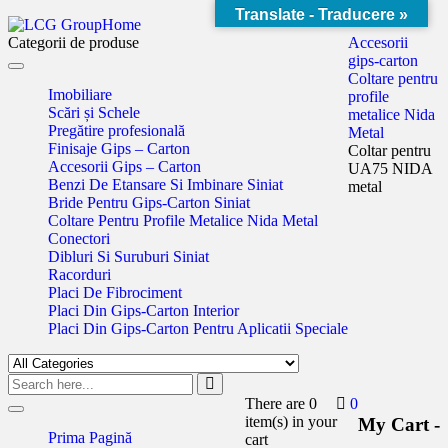
Translate - Traducere »
Home
Categorii de produse
Accesorii
gips-carton
Toggle
Coltare pentru
navigation
Imobiliare
profile
Scări și Schele
metalice Nida
Pregătire profesională
Metal
Finisaje Gips – Carton
Coltar pentru
Accesorii Gips – Carton
UA75 NIDA
Benzi De Etansare Si Imbinare Siniat
metal
Bride Pentru Gips-Carton Siniat
Coltare Pentru Profile Metalice Nida Metal
Conectori
Dibluri Si Suruburi Siniat
Racorduri
Placi De Fibrociment
Placi Din Gips-Carton Interior
Placi Din Gips-Carton Pentru Aplicatii Speciale
There are
0
0
Toggle
item(s)
in your
My Cart -
navigation
Prima Pagină
cart