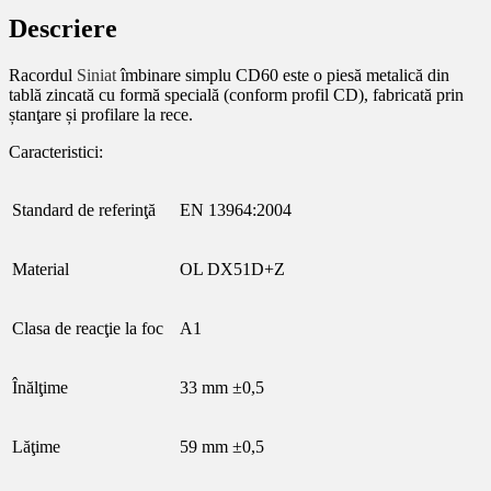
Descriere
Racordul
Siniat
îmbinare simplu CD60 este o piesă metalică din
tablă zincată cu formă specială (conform profil CD), fabricată prin
ștanţare și profilare la rece.
Caracteristici:
Standard de referinţă
EN 13964:2004
Material
OL DX51D+Z
Clasa de reacţie la foc
A1
Înălţime
33 mm ±0,5
Lăţime
59 mm ±0,5