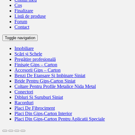
Coș
Finalizare
Listă de produse
Forum
Contact
Toggle navigation
Imobiliare
Scări și Schele
Pregătire profesională
Finisaje Gips – Carton
Accesorii Gips – Carton
Benzi De Etansare Si Imbinare Siniat
Bride Pentru Gips-Carton Siniat
Coltare Pentru Profile Metalice Nida Metal
Conectori
Dibluri Si Suruburi Siniat
Racorduri
Placi De Fibrociment
Placi Din Gips-Carton Interior
Placi Din Gips-Carton Pentru Aplicatii Speciale