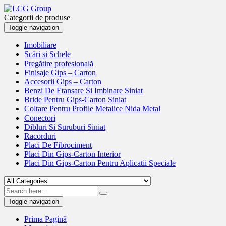
Categorii de produse
Toggle navigation
Imobiliare
Scări și Schele
Pregătire profesională
Finisaje Gips – Carton
Accesorii Gips – Carton
Benzi De Etansare Si Imbinare Siniat
Bride Pentru Gips-Carton Siniat
Coltare Pentru Profile Metalice Nida Metal
Conectori
Dibluri Si Suruburi Siniat
Racorduri
Placi De Fibrociment
Placi Din Gips-Carton Interior
Placi Din Gips-Carton Pentru Aplicatii Speciale
Toggle navigation
Prima Pagină