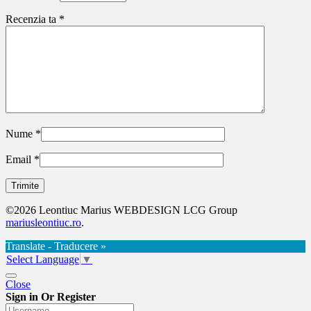
Recenzia ta
*
Nume
*
Email
*
©2026 Leontiuc Marius WEBDESIGN LCG Group
mariusleontiuc.ro
.
Translate - Traducere »
Select Language
▼
Close
Sign in Or Register