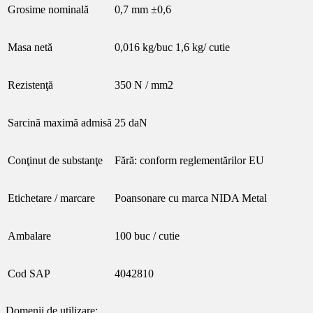
Grosime nominală
0,7 mm ±0,6
Masa netă
0,016 kg/buc 1,6 kg/ cutie
Rezistenţă
350 N / mm2
Sarcină maximă admisă
25 daN
Conţinut de substanţe
Fără: conform reglementărilor EU
Etichetare / marcare
Poansonare cu marca NIDA Metal
Ambalare
100 buc / cutie
Cod SAP
4042810
Domenii de utilizare: