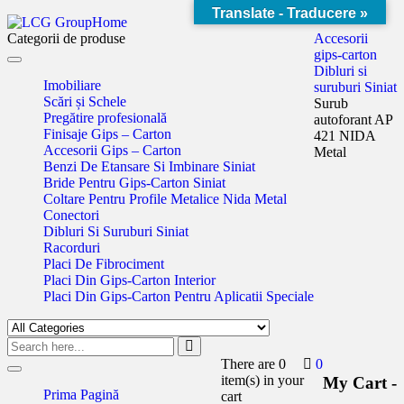
Translate - Traducere »
Home
Categorii de produse
Accesorii
gips-carton
Toggle
Dibluri si
navigation
Imobiliare
suruburi Siniat
Scări și Schele
Surub
Pregătire profesională
autoforant AP
Finisaje Gips – Carton
421 NIDA
Accesorii Gips – Carton
Metal
Benzi De Etansare Si Imbinare Siniat
Bride Pentru Gips-Carton Siniat
Coltare Pentru Profile Metalice Nida Metal
Conectori
Dibluri Si Suruburi Siniat
Racorduri
Placi De Fibrociment
Placi Din Gips-Carton Interior
Placi Din Gips-Carton Pentru Aplicatii Speciale
There are
0
0
Toggle
item(s)
in your
My Cart -
navigation
Prima Pagină
cart