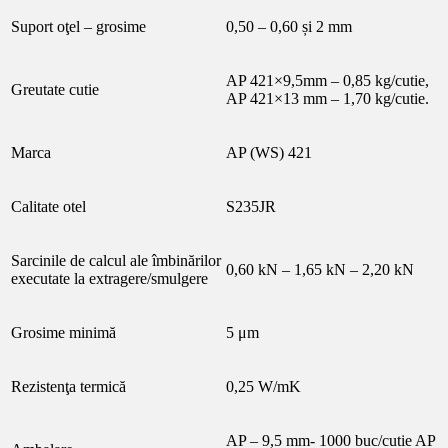
Suport oţel – grosime
0,50 – 0,60 și 2 mm
AP 421×9,5mm – 0,85 kg/cutie,
Greutate cutie
AP 421×13 mm – 1,70 kg/cutie.
Marca
AP (WS) 421
Calitate otel
S235JR
Sarcinile de calcul ale îmbinărilor
0,60 kN – 1,65 kN – 2,20 kN
executate la extragere/smulgere
Grosime minimă
5 μm
Rezistenţa termică
0,25 W/mK
AP – 9,5 mm- 1000 buc/cutie AP