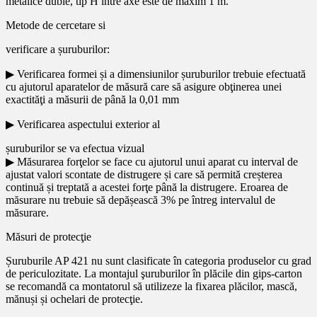
metalice duble, tip H între axe este de maxim 1 m.
Metode de cercetare si
verificare a șuruburilor:
▶ Verificarea formei și a dimensiunilor șuruburilor trebuie efectuată
cu ajutorul aparatelor de măsură care să asigure obţinerea unei
exactităţi a măsurii de până la 0,01 mm
▶ Verificarea aspectului exterior al
șuruburilor se va efectua vizual
▶ Măsurarea forţelor se face cu ajutorul unui aparat cu interval de
ajustat valori scontate de distrugere și care să permită creșterea
continuă și treptată a acestei forţe până la distrugere. Eroarea de
măsurare nu trebuie să depășească 3% pe întreg intervalul de
măsurare.
Măsuri de protecţie
Șuruburile AP 421 nu sunt clasificate în categoria produselor cu grad
de periculozitate. La montajul şuruburilor în plăcile din gips-carton
se recomandă ca montatorul să utilizeze la fixarea plăcilor, mască,
mănuși și ochelari de protecţie.