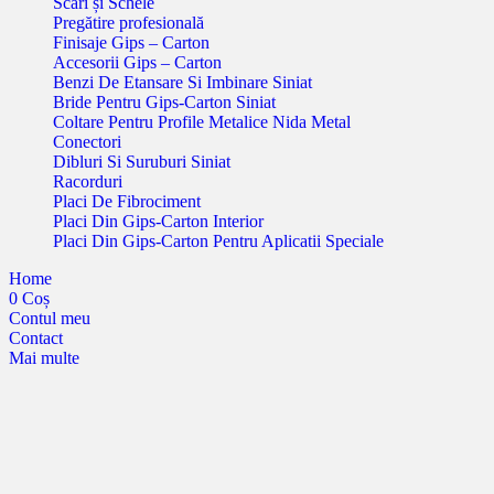
Scări și Schele
Pregătire profesională
Finisaje Gips – Carton
Accesorii Gips – Carton
Benzi De Etansare Si Imbinare Siniat
Bride Pentru Gips-Carton Siniat
Coltare Pentru Profile Metalice Nida Metal
Conectori
Dibluri Si Suruburi Siniat
Racorduri
Placi De Fibrociment
Placi Din Gips-Carton Interior
Placi Din Gips-Carton Pentru Aplicatii Speciale
Home
0
Coș
Contul meu
Contact
Mai multe