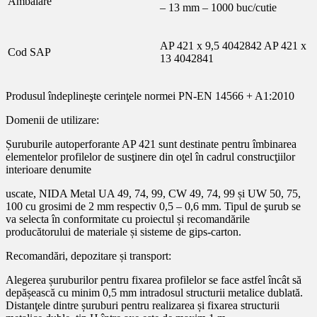
Ambalare
– 13 mm – 1000 buc/cutie
AP 421 x 9,5 4042842 AP 421 x
Cod SAP
13 4042841
Produsul îndeplineşte cerinţele normei PN-EN 14566 + A1:2010
Domenii de utilizare:
Șuruburile autoperforante AP 421 sunt destinate pentru îmbinarea
elementelor profilelor de susţinere din oţel în cadrul construcţiilor
interioare denumite
uscate, NIDA Metal UA 49, 74, 99, CW 49, 74, 99 și UW 50, 75,
100 cu grosimi de 2 mm respectiv 0,5 – 0,6 mm. Tipul de şurub se
va selecta în conformitate cu proiectul și recomandările
producătorului de materiale și sisteme de gips-carton.
Recomandări, depozitare și transport:
Alegerea șuruburilor pentru fixarea profilelor se face astfel încât să
depășească cu minim 0,5 mm intradosul structurii metalice dublată.
Distanţele dintre șuruburi pentru realizarea și fixarea structurii