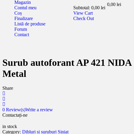
Magazin
0,00
lei
Contul meu
Subtotal:
0,00
lei
Coș
View Cart
Finalizare
Check Out
Listă de produse
Forum
Contact
Surub autoforant AP 421 NIDA
Metal
Share
0
Review(s)
Write a review
Contactați-ne
in stock
Category:
Dibluri si suruburi Siniat